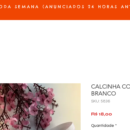
ODA SEMANA (ANUNCIADOS 24 HORAS AN
ES E PRÓTESES
ACESSÓRIOS E JOGOS
BELEZA E HIGIENE
OFERTAS
CALCINHA CO
BRANCO
SKU: 5836
Preço
R$ 18,00
Quantidade
*