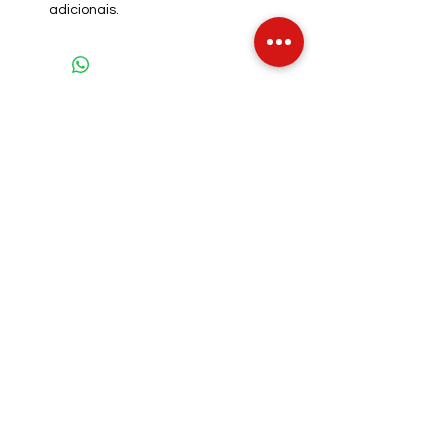
adicionais.
INFO DE ENVIO
INFO GERAL
POLÍTICA DE COOKIES
Métodos de Pagamentos
Aceitos
Íntimos Sexy - CPF/CNPJ:
39.227.235
/0001-56
Rua Marques de Tamandaré, 120, Centro.
Caruaru - PE - 55004360
intimossexy@gmail.com
Telefone:
(81) 9195-8257
Estimativa de postagem - Até 2 dias úteis