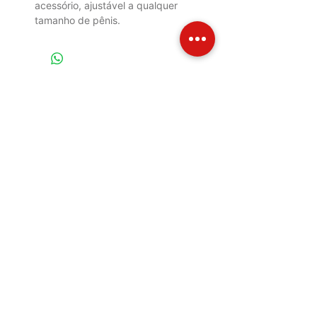
acessório, ajustável a qualquer
tamanho de pênis.
INFO DE ENVIO
INFO GERAL
POLÍTICA DE COOKIES
Métodos de Pagamentos
Aceitos
Íntimos Sexy - CPF/CNPJ:
39.227.235
/0001-56
Rua Marques de Tamandaré, 120, Centro.
Caruaru - PE - 55004360
intimossexy@gmail.com
Telefone:
(81) 9195-8257
Estimativa de postagem - Até 2 dias úteis