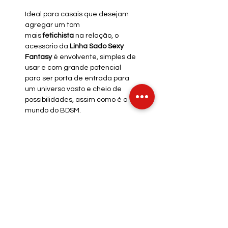
Ideal para casais que desejam
agregar um tom
mais
fetichista
na relação, o
acessório da
Linha Sado Sexy
Fantasy
é envolvente, simples de
usar e com grande potencial
para ser porta de entrada para
um universo vasto e cheio de
possibilidades, assim como é o
mundo do BDSM.
INFO DE ENVIO
INFO GERAL
POLÍTICA DE COOKIES
Métodos de Pagamentos
Aceitos