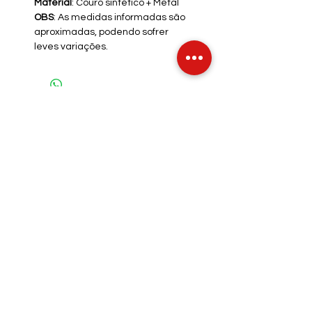
Material
: Couro sintético + Metal
OBS
: As medidas informadas são
aproximadas, podendo sofrer
leves variações.
INFO DE ENVIO
INFO GERAL
POLÍTICA DE COOKIES
Métodos de Pagamentos
Aceitos
Íntimos Sexy - CPF/CNPJ:
39.227.235
/0001-56
Rua Marques de Tamandaré, 120, Centro.
Caruaru - PE - 55004360
intimossexy@gmail.com