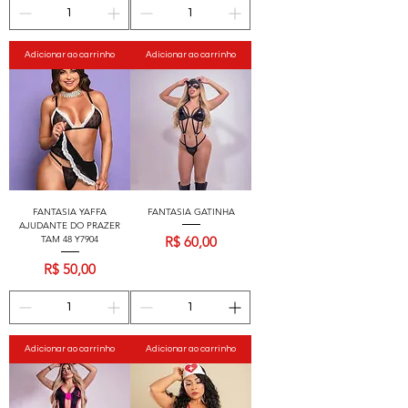
Adicionar ao carrinho
Adicionar ao carrinho
FANTASIA YAFFA
FANTASIA GATINHA
AJUDANTE DO PRAZER
Preço
R$ 60,00
TAM 48 Y7904
Preço
R$ 50,00
Adicionar ao carrinho
Adicionar ao carrinho