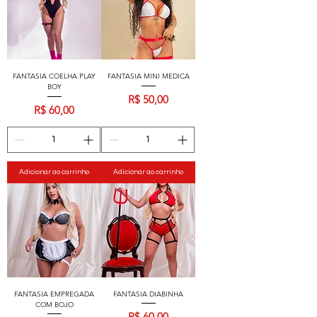
FANTASIA COELHA PLAY
FANTASIA MINI MEDICA
BOY
Preço
R$ 50,00
Preço
R$ 60,00
Adicionar ao carrinho
Adicionar ao carrinho
FANTASIA EMPREGADA
FANTASIA DIABINHA
COM BOJO
Preço
R$ 60,00