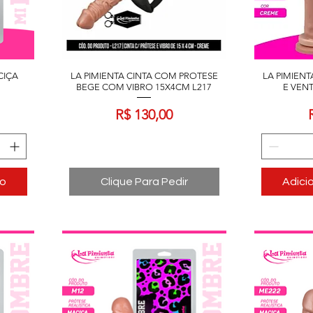
CIÇA
LA PIMIENTA CINTA COM PROTESE
LA PIMIEN
BEGE COM VIBRO 15X4CM L217
E VEN
Preço
R$ 130,00
ho
Clique Para Pedir
Adici