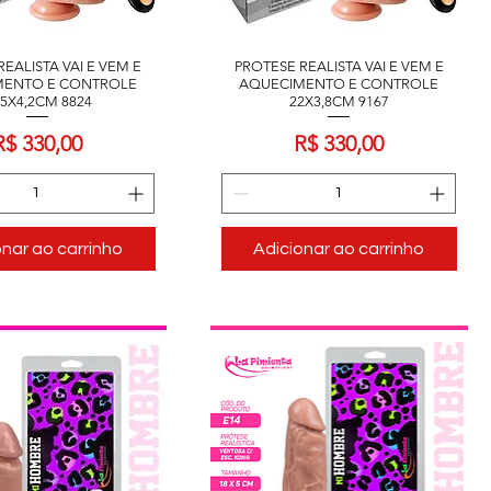
EALISTA VAI E VEM E
PROTESE REALISTA VAI E VEM E
MENTO E CONTROLE
AQUECIMENTO E CONTROLE
,5X4,2CM 8824
22X3,8CM 9167
Preço
Preço
R$ 330,00
R$ 330,00
onar ao carrinho
Adicionar ao carrinho