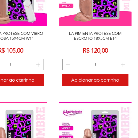
TA PROTESE COM VIBRO
LA PIMIENTA PROTESE COM
TOSA 15X4CM W11
ESCROTO 18X5CM E14
Preço
Preço
R$ 105,00
R$ 120,00
onar ao carrinho
Adicionar ao carrinho