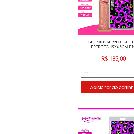
LA PIMIENTA PROTESE 
ESCROTO 19X4,5CM E1
Preço
R$ 135,00
Adicionar ao carrin