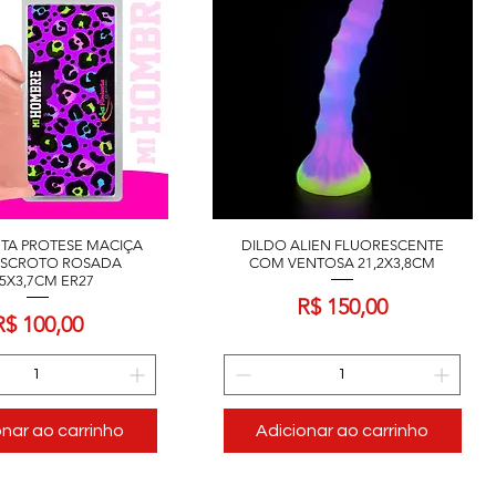
NTA PROTESE MACIÇA
DILDO ALIEN FLUORESCENTE
SCROTO ROSADA
COM VENTOSA 21,2X3,8CM
,5X3,7CM ER27
Preço
R$ 150,00
Preço
R$ 100,00
onar ao carrinho
Adicionar ao carrinho