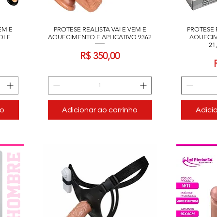
EM E
PROTESE REALISTA VAI E VEM E
PROTESE R
OLE
AQUECIMENTO E APLICATIVO 9362
AQUECI
21
Preço
R$ 350,00
ho
Adicionar ao carrinho
Adici