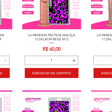
COM
LA PIMIENTA PROTESE MACIÇA
LA PIMIE
9
15,5X3,8CM BEGE M12
17,5X
Preço
R$ 60,00
ho
Adicionar ao carrinho
Adici