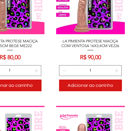
NTA PROTESE MACIÇA
LA PIMIENTA PROTESE MACIÇA
4,5CM BEGE ME222
COM VENTOSA 16X3,4CM VE226
Preço
Preço
R$ 80,00
R$ 90,00
onar ao carrinho
Adicionar ao carrinho