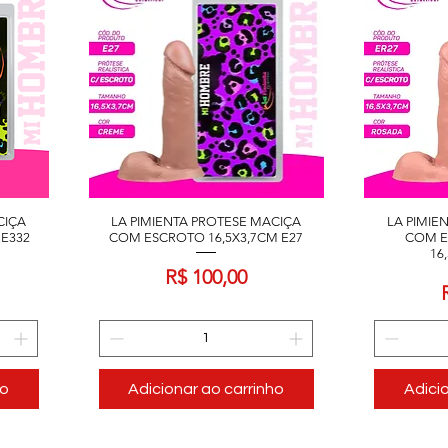
CIÇA
LA PIMIENTA PROTESE MACIÇA
LA PIMIE
E332
COM ESCROTO 16,5X3,7CM E27
COM E
16
Preço
R$ 100,00
ho
Adicionar ao carrinho
Adici