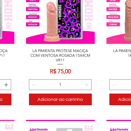
CIÇA
LA PIMIENTA PROTESE MACIÇA
LA PIMIE
V11
COM VENTOSA ROSADA 15X4CM
1
VR11
Preço
R$ 75,00
ho
Adicionar ao carrinho
Adici