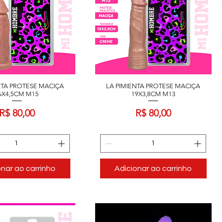
NTA PROTESE MACIÇA
LA PIMIENTA PROTESE MACIÇA
6X4,5CM M15
19X3,8CM M13
Preço
Preço
R$ 80,00
R$ 80,00
onar ao carrinho
Adicionar ao carrinho