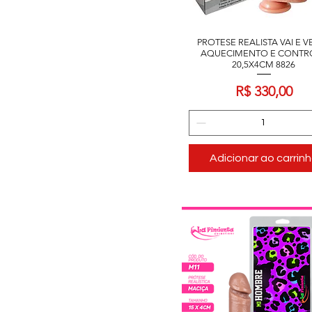
PROTESE REALISTA VAI E V
AQUECIMENTO E CONTR
20,5X4CM 8826
Preço
R$ 330,00
Adicionar ao carrin