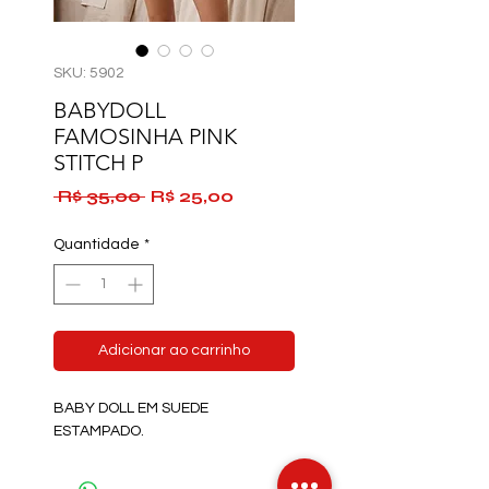
SKU: 5902
BABYDOLL
FAMOSINHA PINK
STITCH P
Preço
Preço
 R$ 35,00 
R$ 25,00
normal
promocional
Quantidade
*
Adicionar ao carrinho
BABY DOLL EM SUEDE
ESTAMPADO.