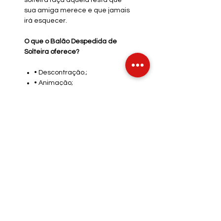
solteira faça aquela festa que
sua amiga merece e que jamais
irá esquecer.
O que o Balão Despedida de
Solteira oferece?
• Descontração.;
• Animação;
• Momentos de alegria;
Ficha Técnica
• Contém: 01 Balão;
• Medida: 45,5x45 cm;
• Validade: Indeterminada.
INFO DE ENVIO
INFO GERAL