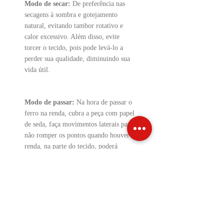
Modo de secar:
De preferência nas
secagens à sombra e gotejamento
natural, evitando tambor rotativo e
calor excessivo. Além disso, evite
torcer o tecido, pois pode levá-lo a
perder sua qualidade, diminuindo sua
vida útil.
Modo de passar:
Na hora de passar o
ferro na renda, cubra a peça com papel
de seda, faça movimentos laterais para
não romper os pontos quando houver
renda, na parte do tecido, poderá
passar normalmente.
Precauções:
Lavar a peça à mão;
Não usar cloro;
Não utilizar tambor rotativo;
Não realizar lavagem a seco;