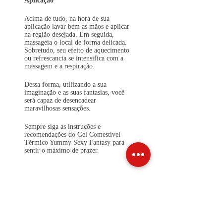
Aplicação
Acima de tudo, na hora de sua
aplicação lavar bem as mãos e aplicar
na região desejada. Em seguida,
massageia o local de forma delicada.
Sobretudo, seu efeito de aquecimento
ou refrescancia se intensifica com a
massagem e a respiração.
Dessa forma, utilizando a sua
imaginação e as suas fantasias, você
será capaz de desencadear
maravilhosas sensações.
Sempre siga as instruções e
recomendações do Gel Comestível
Térmico Yummy Sexy Fantasy para
sentir o máximo de prazer.
Cuidados
Evite contato com os olhos, mantenha
o produto longe do alcance das
crianças e nunca utilize o produto em