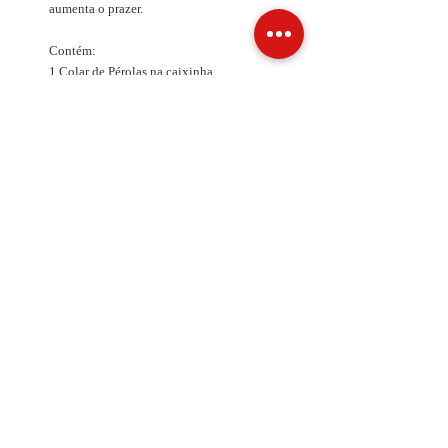
aumenta o prazer.
Contém:
1 Colar de Pérolas na caixinha
Composição:
PVC
INFO DE ENVIO
INFO GERAL
POLÍTICA DE COOKIES
Métodos de Pagamentos
Aceitos