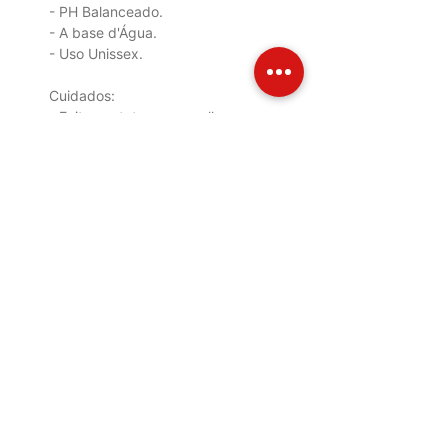
- PH Balanceado.
- A base d'Água.
- Uso Unissex.
Cuidados:
- Evite contato com os olhos.
- Mantenha o produto longe do
calor excessivo, da umidade e da
luz.
- Em caso de irritação, suspenda
o uso e, se necessário, procure
orientação médica.
- Mantenha fora do alcance das
crianças e animais.
Imagem meramente ilustrativa, o
produto pode sofrer alterações
na tonalidade da cor e alteração
no design da embalagem se
assim desejar o fornecedor.