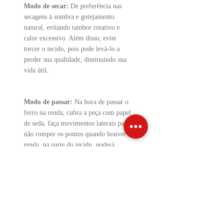
Modo de secar:
De preferência nas
secagens à sombra e gotejamento
natural, evitando tambor rotativo e
calor excessivo. Além disso, evite
torcer o tecido, pois pode levá-lo a
perder sua qualidade, diminuindo sua
vida útil.
Modo de passar:
Na hora de passar o
ferro na renda, cubra a peça com papel
de seda, faça movimentos laterais para
não romper os pontos quando houver
renda, na parte do tecido, poderá
passar normalmente.
Precauções:
Lavar a peça à mão;
Não usar cloro;
Não utilizar tambor rotativo;