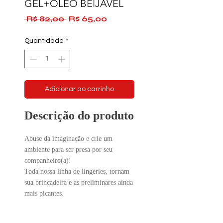
GEL+OLEO BEIJAVEL
Preço
Preço
 R$ 82,00 
R$ 65,00
normal
promocional
Quantidade
*
Adicionar ao carrinho
Descrição do produto
Abuse da imaginação e crie um
ambiente para ser presa por seu
companheiro(a)!
Toda nossa linha de lingeries, tornam
sua brincadeira e as preliminares ainda
mais picantes.