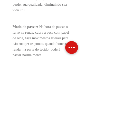
perder sua qualidade, diminuindo sua
vida útil.
Modo de passar:
Na hora de passar o
ferro na renda, cubra a peça com papel
de seda, faça movimentos laterais para
não romper os pontos quando houver
renda, na parte do tecido, poderá
passar normalmente.
Precauções:
Lavar a peça à mão;
Não usar cloro;
Não utilizar tambor rotativo;
Não realizar lavagem a seco;
Não expor o produto em temperaturas
acima de 40ºc.