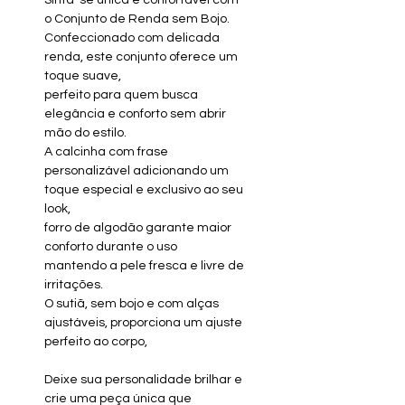
Sinta-se única e confortável com
o Conjunto de Renda sem Bojo.
Confeccionado com delicada
renda, este conjunto oferece um
toque suave,
perfeito para quem busca
elegância e conforto sem abrir
mão do estilo.
A calcinha com frase
personalizável adicionando um
toque especial e exclusivo ao seu
look,
forro de algodão garante maior
conforto durante o uso
mantendo a pele fresca e livre de
irritações.
O sutiã, sem bojo e com alças
ajustáveis, proporciona um ajuste
perfeito ao corpo,
Deixe sua personalidade brilhar e
crie uma peça única que