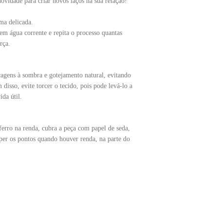
novidade para criar novos laços na sua relação!
ma delicada.
em água corrente e repita o processo quantas
rça.
agens à sombra e gotejamento natural, evitando
 disso, evite torcer o tecido, pois pode levá-lo a
da útil.
ferro na renda, cubra a peça com papel de seda,
per os pontos quando houver renda, na parte do