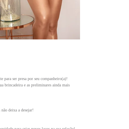
e para ser presa por seu companheiro(a)!
ua brincadeira e as preliminares ainda mais
 não deixa a desejar!
novidade para criar novos laços na sua relação!