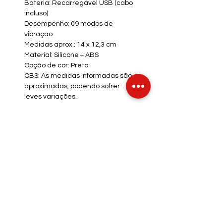
Bateria: Recarregável USB (cabo
incluso)
Desempenho: 09 modos de
vibração
Medidas aprox.: 14 x 12,3 cm
Material: Silicone + ABS
Opção de cor: Preto.
OBS: As medidas informadas são
aproximadas, podendo sofrer
leves variações.
INFO DE ENVIO
INFO GERAL
POLÍTICA DE COOKIES
Métodos de Pagamentos
Aceitos