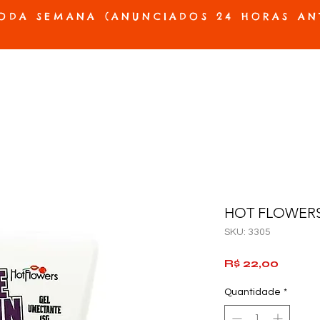
ODA SEMANA (ANUNCIADOS 24 HORAS AN
ES E PRÓTESES
ACESSÓRIOS E JOGOS
BELEZA E HIGIENE
OFERTAS
HOT FLOWERS
SKU: 3305
Preço
R$ 22,00
Quantidade
*