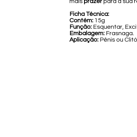
mais
prazer
para a sua r
Ficha Técnica:
Contém:
15g
Função:
Esquentar, Excit
Embalagem:
Frasnaga.
Aplicação:
Pênis ou Clitó