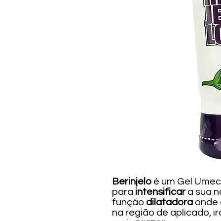
Berinjelo
é um Gel Umect
para
intensificar
a sua n
função
dilatadora
onde 
na região de aplicado, i