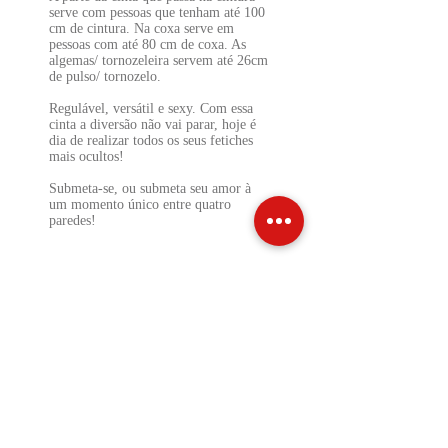
serve com pessoas que tenham até 100
cm de cintura. Na coxa serve em
pessoas com até 80 cm de coxa. As
algemas/ tornozeleira servem até 26cm
de pulso/ tornozelo.
Regulável, versátil e sexy. Com essa
cinta a diversão não vai parar, hoje é
dia de realizar todos os seus fetiches
mais ocultos!
Submeta-se, ou submeta seu amor à
um momento único entre quatro
paredes!
INFO DE ENVIO
INFO GERAL
POLÍTICA DE COOKIES
Métodos de Pagamentos