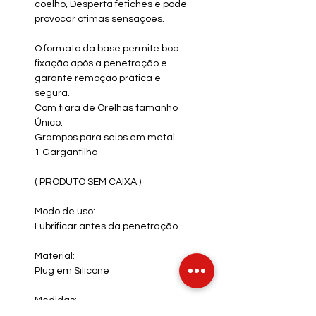
coelho, Desperta fetiches e pode
provocar ótimas sensações.
O formato da base permite boa
fixação após a penetração e
garante remoção prática e
segura.
Com tiara de Orelhas tamanho
Único.
Grampos para seios em metal
1 Gargantilha
( PRODUTO SEM CAIXA )
Modo de uso:
Lubrificar antes da penetração.
Material:
Plug em Silicone
Medidas:
7,0 cm de comprimento
total do