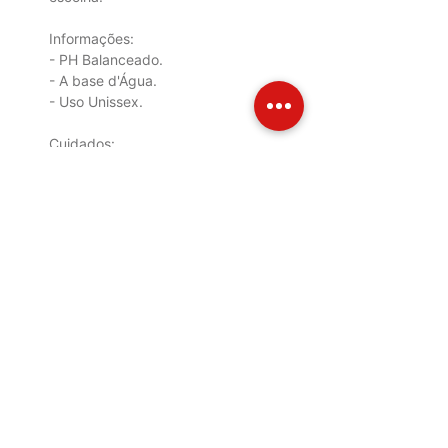
Informações:
- PH Balanceado.
- A base d'Água.
- Uso Unissex.
Cuidados:
- Evite contato com os olhos.
- Mantenha o produto longe do
calor excessivo, da umidade e da
luz.
- Em caso de irritação, suspenda
o uso e, se necessário, procure
orientação médica.
- Mantenha fora do alcance das
crianças e animais.
Imagem meramente ilustrativa, o
produto pode sofrer alterações
na tonalidade da cor e alteração
no design da embalagem se