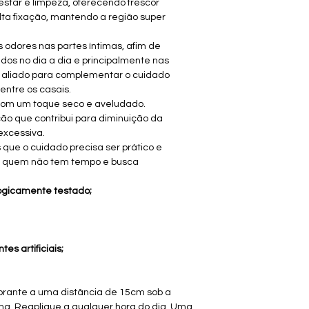
tar e limpeza, oferecendo frescor
ta fixação, mantendo a região super
.
s odores nas partes íntimas, afim de
os no dia a dia e principalmente nas
m aliado para complementar o cuidado
entre os casais.
 com um toque seco e aveludado.
ão que contribui para diminuição da
excessiva.
 que o cuidado precisa ser prático e
ra quem não tem tempo e busca
ogicamente testado;
es artificiais;
dorante a uma distância de 15cm sob a
ima. Reaplique a qualquer hora do dia. Uma