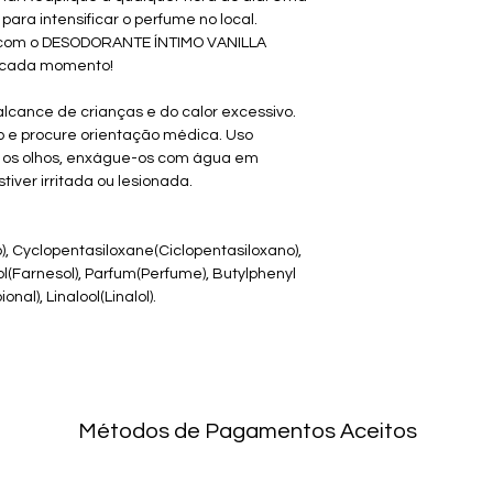
para intensificar o perfume no local.
 com o DESODORANTE ÍNTIMO VANILLA
e cada momento!
alcance de crianças e do calor excessivo.
o e procure orientação médica. Uso
 os olhos, enxágue-os com água em
iver irritada ou lesionada.
, Cyclopentasiloxane(Ciclopentasiloxano),
l(Farnesol), Parfum(Perfume), Butylphenyl
nal), Linalool(Linalol).
Métodos de Pagamentos Aceitos