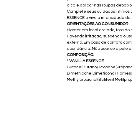
dica é aplicar nas roupas debaixo 
Complete seus cuidados íntimos
ESSENCE e viva a intensidade d
ORIENTAÇÕES AO CONSUMIDOR:
Manter em local arejado, fora do 
Havendo irritação, suspenda o us
externo. Em caso de contato com
abundância. Não usar se a pele est
COMPOSIÇÃO:
* VANILLA ESSENCE
Butane(Butano), Propane(Propano)
Dimethicone(Dimeticona), Farneso
Methylpropional(Butifenil Metilpropio