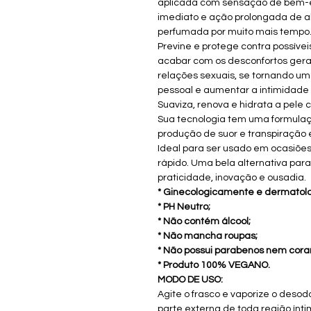
aplicada com sensação de bem-es
imediato e ação prolongada de al
perfumada por muito mais tempo
Previne e protege contra possívei
acabar com os desconfortos gerad
relações sexuais, se tornando u
pessoal e aumentar a intimidade 
Suaviza, renova e hidrata a pele
Sua tecnologia tem uma formulaç
produção de suor e transpiração 
Ideal para ser usado em ocasiões
rápido. Uma bela alternativa pa
praticidade, inovação e ousadia.
* Ginecologicamente e dermatol
* PH Neutro;
* Não contém álcool;
* Não mancha roupas;
* Não possui parabenos nem corant
* Produto 100% VEGANO.
MODO DE USO:
Agite o frasco e vaporize o deso
parte externa de toda região ínt