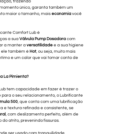
elação, trazendo
 momento único, garanta também um
uanto maior o tamanho, mais
economia
você
ficante Comfort Lub é
aças a sua
Válvula Pump Dosadora
com
ar a manter a
versatilidade
e a sua higiene
ra ele também é
Hot
, ou seja, muito mais
timo e um calor que vai tomar conta de
da La Pimienta?
Lub tem capacidade em fazer é trazer o
 para o seu relacionamento, o Lubrificante
rmula 500
, que conta com uma lubrificação
 e textura refinada e consistente, se
ural
, com deslizamento perfeito, além de
o do atrito, prevenindo fissuras.
pode ser usado com tranquilidade