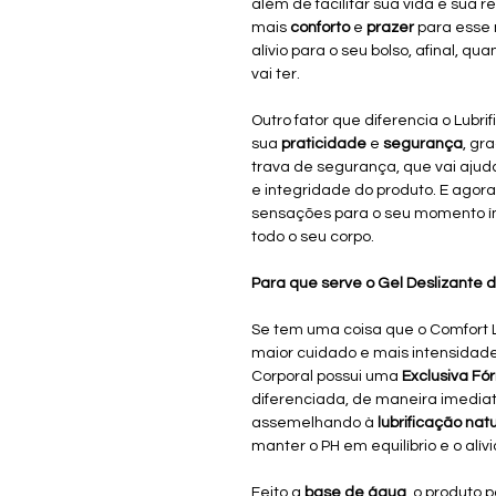
além de facilitar sua vida e sua r
mais
conforto
e
prazer
para esse
alívio para o seu bolso, afinal, q
vai ter.
Outro fator que diferencia o Lubri
sua
praticidade
e
segurança
, gr
trava de segurança, que vai ajud
e integridade do produto. E ago
sensações para o seu momento ín
todo o seu corpo.
Para que serve o Gel Deslizante 
Se tem uma coisa que o Comfort 
maior cuidado e mais intensidade
Corporal possui uma
Exclusiva Fó
diferenciada, de maneira imediata
assemelhando à
lubrificação nat
manter o PH em equilíbrio e o alívi
Feito a
base de água
, o produto 