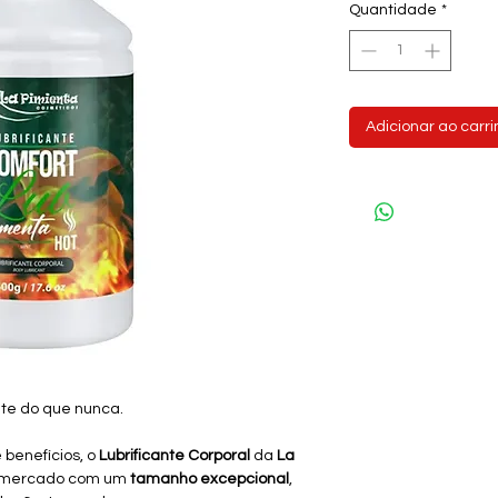
Quantidade
*
Adicionar ao carr
nte do que nunca.
benefícios, o
Lubrificante Corporal
da
La
do mercado com um
tamanho excepcional
,