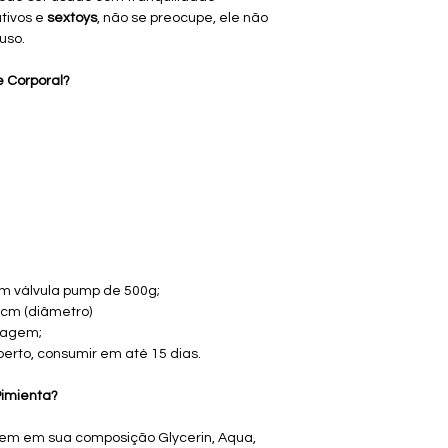
tivos e
sextoys
, não se preocupe, ele não
uso.
e Corporal?
om válvula pump de 500g;
8cm (diâmetro)
lagem;
erto, consumir em até 15 dias.
Pimienta?
a tem em sua composição Glycerin, Aqua,