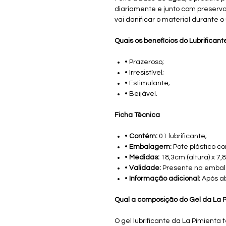
diariamente e junto com preserva
vai danificar o material durante o 
Quais os benefícios do Lubrificant
• Prazeroso;
• Irresistível;
• Estimulante;
• Beijável.
Ficha Técnica
•
Contém:
01 lubrificante;
•
Embalagem:
Pote plástico c
•
Medidas:
18,3cm (altura) x 7,
•
Validade:
Presente na emba
•
Informação adicional:
Após ab
Qual a composição do Gel da La 
O gel lubrificante da La Pimient