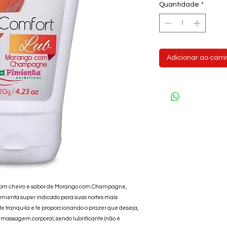
Quantidade
*
Adicionar ao carr
e com cheiro e sabor de Morango com Champagne,
imienta super indicado para suas noites mais
ite tranquila e te proporcionando o prazer que deseja,
a massagem corporal, sendo lubrificante (não é