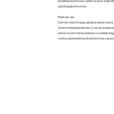
anestésico) elimina o atrito na pele e fac
lubrificação feminina.
Modo de uso:
Com as mãos limpas, aplique sobre a pe
movimentos deslizantes. O uso de qualque
aplicá-lo com tranquilidade e cuidado seg
melhor aproveitamento da fórmula e seus 