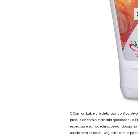
O Comfort Lub é um delicioso lubrificant
produzido com a mais alta qualidade La P
especiais e sair da rotina, deixando sua no
usado para sexo oral, vaginal e anal e par