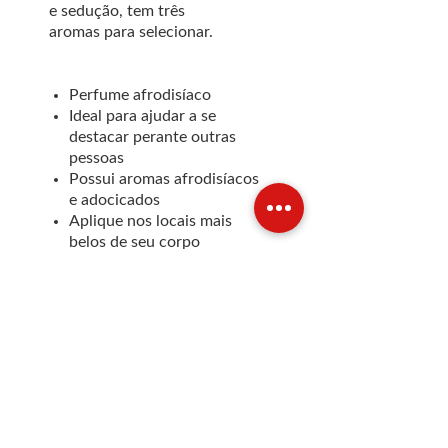
e sedução, tem
três
aromas
para selecionar.
Perfume afrodisíaco
Ideal para ajudar a se
destacar perante outras
pessoas
Possui aromas afrodisíacos
e adocicados
Aplique nos locais mais
belos de seu corpo
INFO DE ENVIO
INFO GERAL
POLÍTICA DE COOKIES
Métodos de Pagamentos
Aceitos