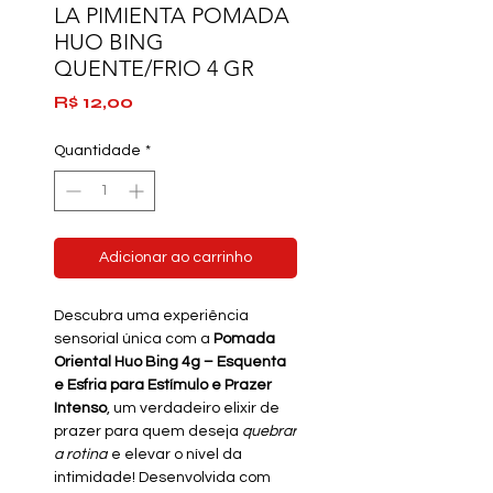
LA PIMIENTA POMADA
HUO BING
QUENTE/FRIO 4 GR
Preço
R$ 12,00
Quantidade
*
Adicionar ao carrinho
Descubra uma experiência
sensorial única com a
Pomada
Oriental Huo Bing 4g – Esquenta
e Esfria para Estímulo e Prazer
Intenso
, um verdadeiro elixir de
prazer para quem deseja
quebrar
a rotina
e elevar o nível da
intimidade! Desenvolvida com