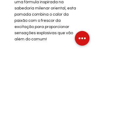
uma fórmula inspirada na
sabedoria milenar oriental, esta
pomada combina o calor da
paixão com o frescor da
excitação para proporcionar
sensações explosivas que vão
além do comum!
INFO DE ENVIO
INFO GERAL
POLÍTICA DE COOKIES
Métodos de Pagamentos
Aceitos