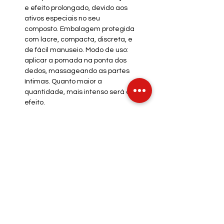
e efeito prolongado, devido aos
ativos especiais no seu
composto. Embalagem protegida
com lacre, compacta, discreta, e
de fácil manuseio. Modo de uso:
aplicar a pomada na ponta dos
dedos, massageando as partes
íntimas. Quanto maior a
quantidade, mais intenso será o
efeito.
INFO DE ENVIO
INFO GERAL
POLÍTICA DE COOKIES
Métodos de Pagamentos
Aceitos