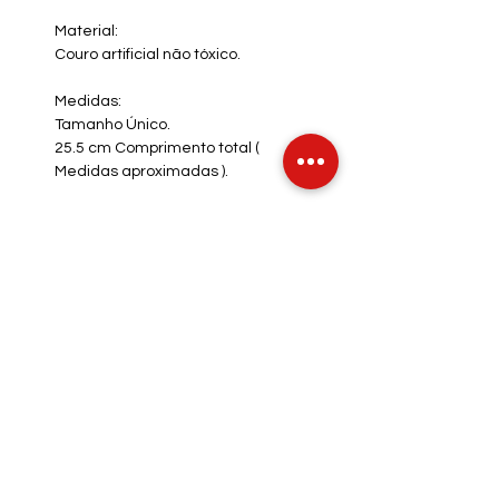
Material:
Couro artificial não tóxico.
Medidas:
Tamanho Único.
25.5 cm Comprimento total (
Medidas aproximadas ).
INFO DE ENVIO
INFO GERAL
POLÍTICA DE COOKIES
Métodos de Pagamentos
Aceitos