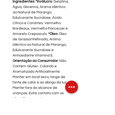
Ingredientes: *Invólucro:
Gelatina,
Água, Glicerina, Aroma Idêntico
ao Natural de Morango,
Edulcorante Sucralose, Ácido
Cítrico e Corantes: Vermelho
Bordeaux, Vermelho Ponceuax e
Amarelo Crepúsculo.
*Óleo:
Óleo
de Girassol Refinado, Aroma
Idêntico ao Natural de Morango,
Edulcorante Sucralose e
Antioxidante Vitamina E.
Orientação ao Consumidor:
Não
Contém Glúten. Colorido e
Aromatizado Artificialmente.
Manter em local seco, longe de
fonte de calor e ao abrigo da luz.
Manter fora do alcance de
crianças. Evite contato com os
olhos. Em casos de
antecedentes alérgicos, usar
com precaução.