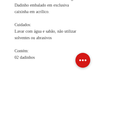
Dadinho embalado em exclusiva
caixinha em acrílico.
Cuidados:
Lavar com água e sabão, não utilizar
solventes ou abrasivos
Contém:
02 dadinhos
INFO DE ENVIO
INFO GERAL
POLÍTICA DE COOKIES
Métodos de Pagamentos
Aceitos