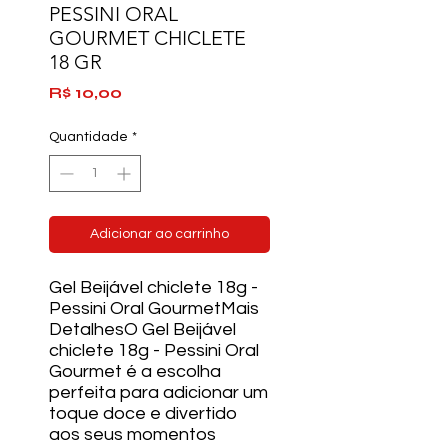
PESSINI ORAL
GOURMET CHICLETE
18 GR
Preço
R$ 10,00
Quantidade
*
Adicionar ao carrinho
Gel Beijável chiclete 18g -
Pessini Oral GourmetMais
DetalhesO Gel Beijável
chiclete 18g - Pessini Oral
Gourmet é a escolha
perfeita para adicionar um
toque doce e divertido
aos seus momentos