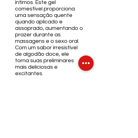
íntimos. Este gel
comestível proporciona
uma sensação quente
quando aplicado e
assoprado, aumentando o
prazer durante as
massagens e o sexo oral.
Com um sabor irresistível
de algodão doce, ele
torna suas preliminares
mais deliciosas e
excitantes.
INFO DE ENVIO
INFO GERAL
POLÍTICA DE COOKIES
Métodos de Pagamentos
Aceitos