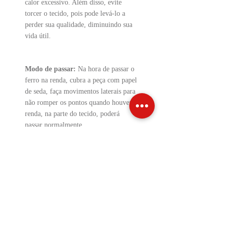
calor excessivo. Além disso, evite
torcer o tecido, pois pode levá-lo a
perder sua qualidade, diminuindo sua
vida útil.
Modo de passar:
Na hora de passar o
ferro na renda, cubra a peça com papel
de seda, faça movimentos laterais para
não romper os pontos quando houver
renda, na parte do tecido, poderá
passar normalmente.
Precauções:
Lavar a peça à mão;
Não usar cloro;
Não utilizar tambor rotativo;
Não realizar lavagem a seco;
Não expor o produto em temperaturas
acima de 40ºc.