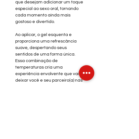
que desejam adicionar um toque
especial ao sexo oral, tornando
cada momento ainda mais
gostoso e divertido.
Ao aplicar, o gel esquenta e
proporciona uma refrescância
suave, despertando seus
sentidos de uma forma única.
Essa combinação de
temperaturas cria uma
experiência envolvente que vai
deixar você e seu parceiro(a) nas
nuvens.
INFO DE ENVIO
INFO GERAL
POLÍTICA DE COOKIES