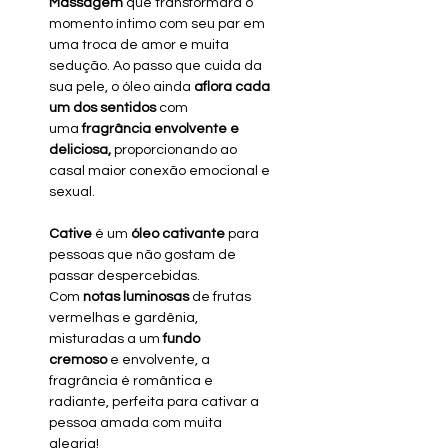
Massagem
que transformará o
momento íntimo com seu par em
uma troca de amor e muita
sedução. Ao passo que cuida da
sua pele, o óleo ainda
aflora cada
um dos sentidos
com
uma
fragrância envolvente e
deliciosa,
proporcionando ao
casal maior conexão emocional e
sexual.
Cative
é um
óleo cativante
para
pessoas que não gostam de
passar despercebidas.
Com
notas luminosas
de frutas
vermelhas e gardênia,
misturadas a um
fundo
cremoso
e envolvente, a
fragrância é romântica e
radiante, perfeita para cativar a
pessoa amada com muita
alegria!