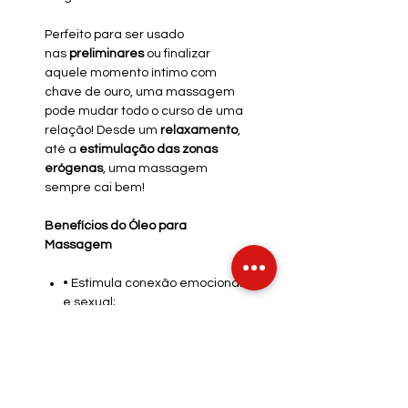
Perfeito para ser usado
nas
preliminares
ou finalizar
aquele momento íntimo com
chave de ouro, uma massagem
pode mudar todo o curso de uma
relação! Desde um
relaxamento
,
até a
estimulação das zonas
erógenas
, uma massagem
sempre cai bem!
Benefícios do Óleo para
Massagem
• Estimula conexão emocional
e sexual;
• Torna o ambiente mais
acolhedor e intimista;
• Estimula a intimidade
enquanto cuida do corpo e
alma;