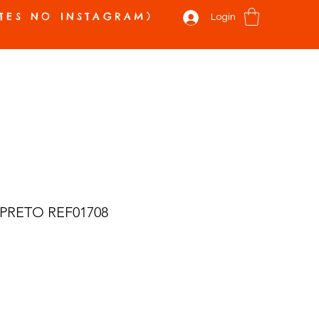
TES NO INSTAGRAM)
Login
 E NOVIDADES
VALE PRESENTE
SOBRE
CONTATO
Mais
PRETO REF01708