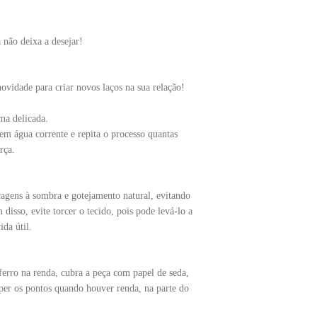
 não deixa a desejar!
novidade para criar novos laços na sua relação!
ma delicada.
em água corrente e repita o processo quantas
rça.
agens à sombra e gotejamento natural, evitando
 disso, evite torcer o tecido, pois pode levá-lo a
da útil.
ferro na renda, cubra a peça com papel de seda,
per os pontos quando houver renda, na parte do