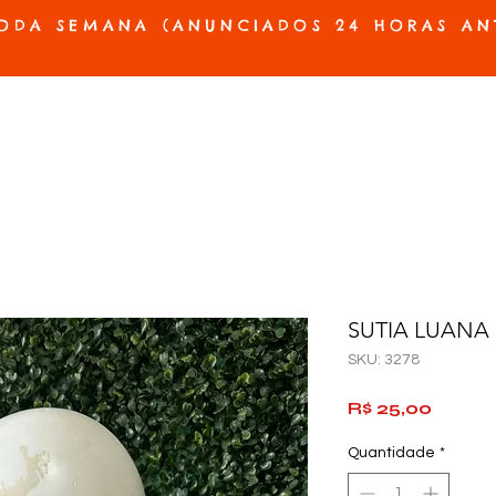
ODA SEMANA (ANUNCIADOS 24 HORAS AN
ES E PRÓTESES
ACESSÓRIOS E JOGOS
BELEZA E HIGIENE
OFERTAS
SUTIA LUANA 
SKU: 3278
Preço
R$ 25,00
Quantidade
*