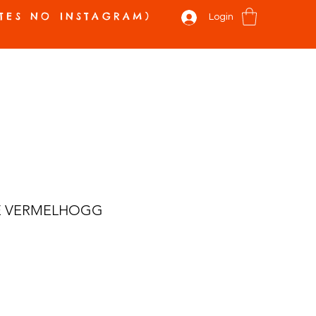
TES NO INSTAGRAM)
Login
 E NOVIDADES
VALE PRESENTE
SOBRE
CONTATO
Mais
NE VERMELHOGG