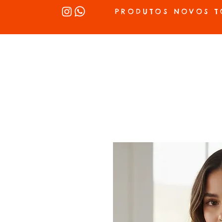
PRODUTOS NOVOS T
INÍCIO
SEX SHOP
LUBRIFICANTES
LINGERIE
VIBRADOR