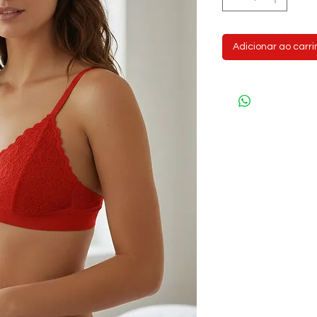
Adicionar ao carr