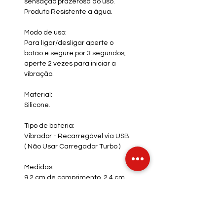
sensação prazerosa do uso.
Produto Resistente a água.
Modo de uso:
Para ligar/desligar aperte o
botão e segure por 3 segundos,
aperte 2 vezes para iniciar a
vibração.
Material:
Silicone.
Tipo de bateria:
Vibrador - Recarregável via USB.
(
Não Usar Carregador Turbo )
Medidas:
9,2 cm de comprimento, 2,4 cm
de diâmetro (medidas
aproximadas).