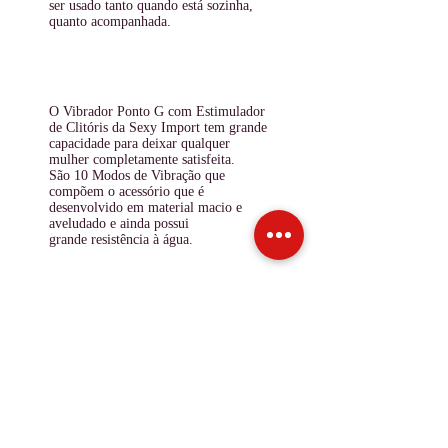
ser usado tanto quando está sozinha,
quanto acompanhada.
O
Vibrador Ponto G com Estimulador
de Clitóris
da
Sexy Import
tem grande
capacidade para deixar qualquer
mulher completamente
satisfeita
.
São
10 Modos de Vibração
que
compõem o acessório que é
desenvolvido em material macio e
aveludado e ainda possui
grande
resistência à água
.
INFO DE ENVIO
INFO GERAL
POLÍTICA DE COOKIES