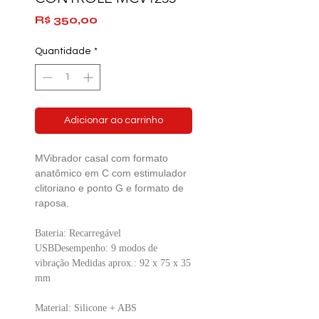
Preço
R$ 350,00
Quantidade
*
Adicionar ao carrinho
M
Vibrador casal com formato
anatômico em C com estimulador
clitoriano e ponto G
e formato de
raposa.
Bateria
: Recarregável
USB
Desempenho
: 9 modos de
vibração
Medidas aprox
.: 92 x 75 x 35
mm
Material
: Silicone + ABS